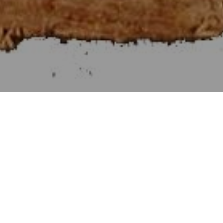
Στοιχεῖα Εὐκλείδου θ΄
[Βιβλίον IX]
Αἱ Προτάσεις τῶν Στοιχείων θ΄.
Προηγουμένη Πρότασις
Πρότασις λς΄. [36]
Ἐὰν ἀπὸ μονάδος ὁποσοιοῦν ἀριθμοὶ ἑξῆς ἐκτεθῶσιν ἐν