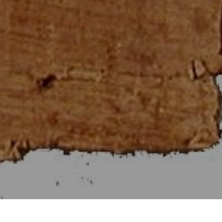
Στοιχεῖα Εὐκλείδου ιβ΄