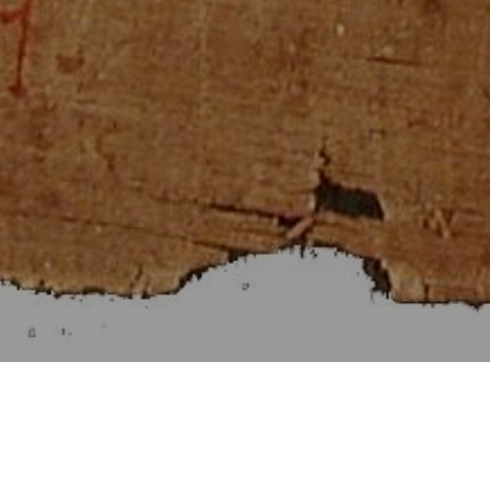
Στοιχεῖα Εὐκλείδου ια΄
[Βιβλίον XI]