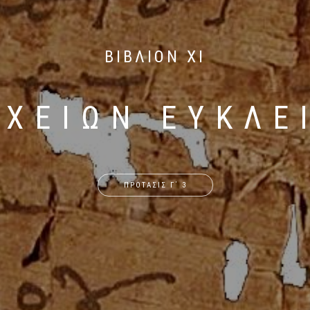
ΒΙΒΛΙΟΝ XI
ΙΧΕΙΩΝ ΕΥΚΛΕ
ΠΡΟΤΑΣΙΣ Γ΄ 3