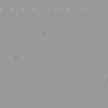
Σ΄
Ζ΄
Η΄
Θ΄
Ι΄
ΙΑ΄
ΙΒ΄
ΙΓ΄