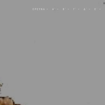
ΕΡΕΥΝΑ
Α΄
Β΄
Γ΄
Δ΄
Ε΄