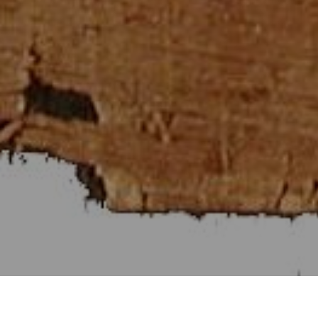
Στοιχεῖα Εὐκλείδου ια΄