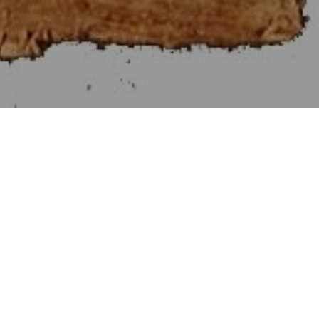
Στοιχεῖα Εὐκλείδου ζ΄
[Βιβλίον VII]
Αἱ Προτάσεις τῶν Στοιχείων ζ΄.
Προηγουμένη Πρότασις
Ἑπομένη Πρότασις
Πρότασις λς΄. [36]
Τριῶν ἀριθμῶν δοθέντων εὑρεῖν, ὃν ἐλάχιστον μετροῦσιν