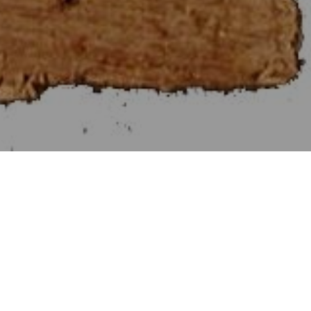
Στοιχεῖα Εὐκλείδου ς΄
[Βιβλίον VI]
Αἱ Προτάσεις τῶν Στοιχείων ς΄.
Ἑπομένη Πρότασις
Πρότασις α΄. [1]