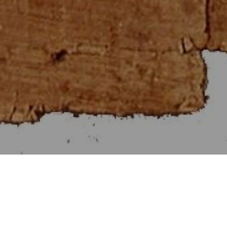
Στοιχεῖα Εὐκλείδου ς΄
[Βιβλίον VI]
Αἱ Προτάσεις τῶν Στοιχείων ς΄.