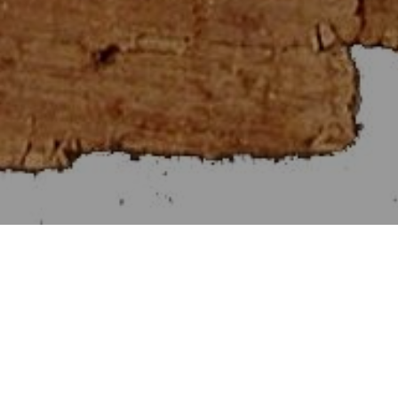
Στοιχεῖα Εὐκλείδου ιγ΄
[Βιβλίον XIII]
Αἱ Προτάσεις τῶν Στοιχείων ιγ΄.
Προηγουμένη Πρότασις
Ἑπομένη Πρότασις