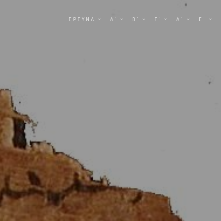
ΕΡΕΥΝΑ
Α΄
Β΄
Γ΄
Δ΄
Ε΄