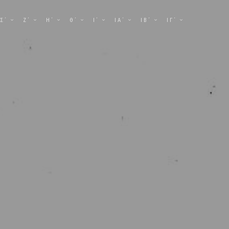
Σ΄
Ζ΄
Η΄
Θ΄
Ι΄
ΙΑ΄
ΙΒ΄
ΙΓ΄