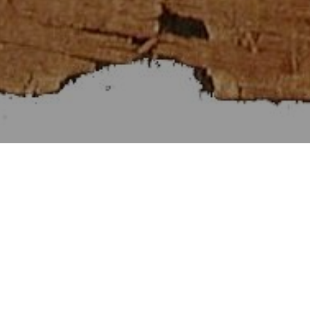
Στοιχεῖα Εὐκλείδου γ΄
[Βιβλίον III]
Αἱ Προτάσεις τῶν Στοιχείων γ΄.
Προηγουμένη Πρότασις
Ἑπομένη Πρότασις
Πρότασις ζ΄. [7]