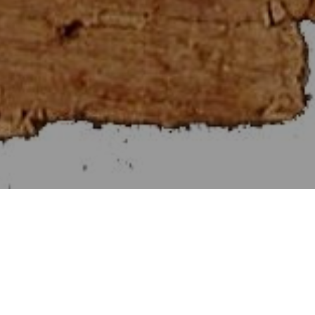
Στοιχεῖα Εὐκλείδου β΄
[Βιβλίον II]
Αἱ Προτάσεις τῶν Στοιχείων β΄.
Προηγουμένη Πρότασις