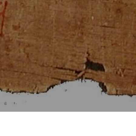
Στοιχεῖα Εὐκλείδου γ΄