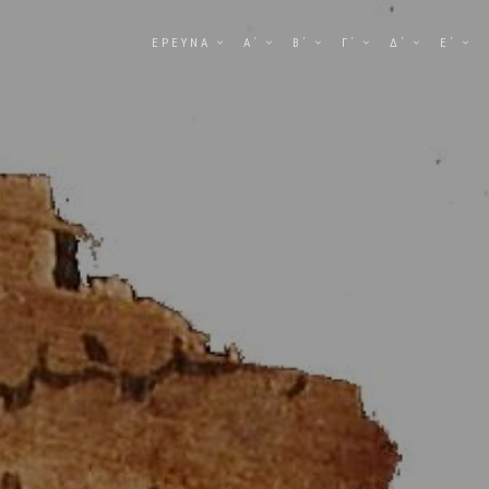
ΕΡΕΥΝΑ
Α΄
Β΄
Γ΄
Δ΄
Ε΄