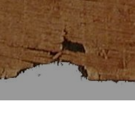
Στοιχεῖα Εὐκλείδου ιγ΄
[Βιβλίον XIII]