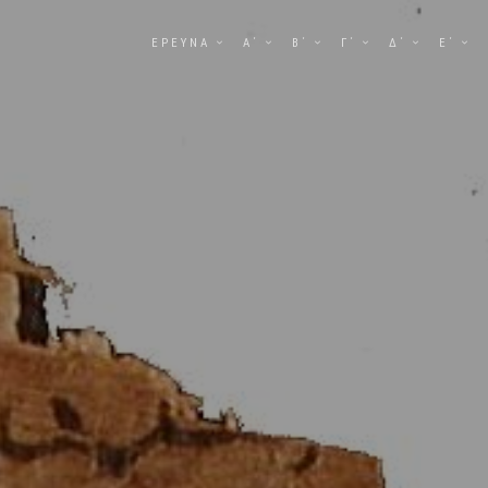
ΕΡΕΥΝΑ
Α΄
Β΄
Γ΄
Δ΄
Ε΄