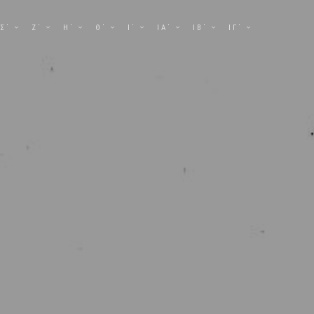
Σ΄
Ζ΄
Η΄
Θ΄
Ι΄
ΙΑ΄
ΙΒ΄
ΙΓ΄