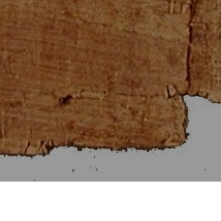
Στοιχεῖα Εὐκλείδου θ΄