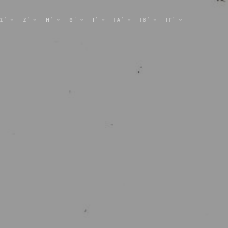
Σ΄
Ζ΄
Η΄
Θ΄
Ι΄
ΙΑ΄
ΙΒ΄
ΙΓ΄