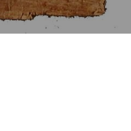
ὴ μετρεῖ, πρῶτός ἐστιν.