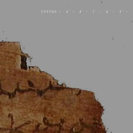
ΕΡΕΥΝΑ
Α΄
Β΄
Γ΄
Δ΄
Ε΄