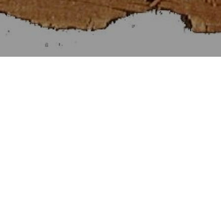
Στοιχεῖα Εὐκλείδου ζ΄
[Βιβλίον VII]
Αἱ Προτάσεις τῶν Στοιχείων ζ΄.
Προηγουμένη Πρότασις
Ἑπομένη Πρότασις
Πρότασις κθ΄. [29]
Ἅπας πρῶτος ἀριθμὸς πρὸς ἅπαντα ἀριθμόν, ὃν μ