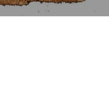
Στοιχεῖα Εὐκλείδου θ΄
[Βιβλίον IX]
Αἱ Προτάσεις τῶν Στοιχείων θ΄.
Προηγουμένη Πρότασις
Ἑπομένη Πρότασις
Πρότασις κβ΄. [22]
Ἐὰν περισσοὶ ἀριθμοὶ ὁποσοιοῦν συντεθῶσιν, τὸ δὲ
πλῆθος αὐτῶν ἄρτιον ᾖ, ὁ ὅλος ἄρτιος ἔσται.
Συγκείσθωσαν γὰρ περισσοὶ ἀριθμοὶ ὁσοιδηποτοῦν ἄρτιοι τὸ
πλῆθος οἱ ΑΒ, ΒΓ, ΓΔ, ΔΕ· λέγω, ὅτι ὅλος ὁ ΑΕ ἄρτιός ἐστιν.