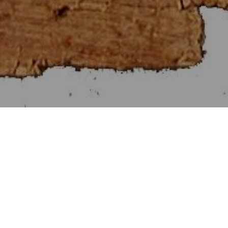
Στοιχεῖα Εὐκλείδου ια΄
[Βιβλίον XI]
Αἱ Προτάσεις τῶν Στοιχείων ια΄.
Προηγουμένη Πρότασις
Ἑπομένη Πρότασις