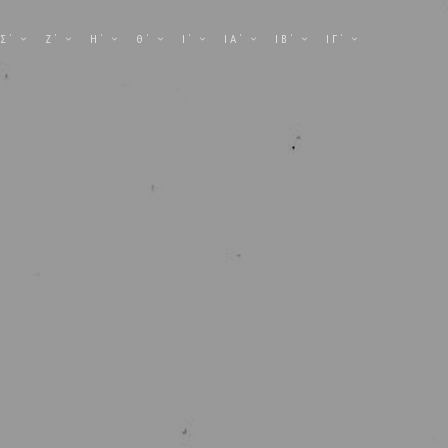
Σ΄
Ζ΄
Η΄
Θ΄
Ι΄
ΙΑ΄
ΙΒ΄
ΙΓ΄