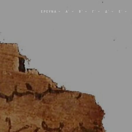
ΕΡΕΥΝΑ
Α΄
Β΄
Γ΄
Δ΄
Ε΄