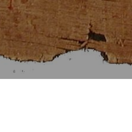
Στοιχεῖα Εὐκλείδου α΄
[Βιβλίον I]
Αἱ Προτάσεις τῶν Στοιχείων α΄.
Προηγουμένη Πρότασις