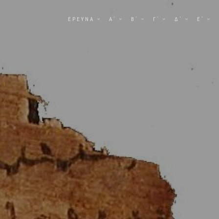
ΕΡΕΥΝΑ
Α΄
Β΄
Γ΄
Δ΄
Ε΄