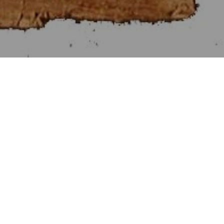
Στοιχεῖα Εὐκλείδου ιβ΄
[Βιβλίον XII]
Αἱ Προτάσεις τῶν Στοιχείων ιβ΄.
Προηγουμένη Πρότασις
Ἑπομένη Πρότασις
Πρότασις ις΄. [16]
Δύο κύκλων περὶ τὸ αὐτὸ κέντρον ὄντων εἰς τὸν μείζονα
κύκλον πολύγωνον ἰσόπλευρόν τε καὶ ἀρτιόπλευρον
ἐγγράψαι μὴ ψαῦον τοῦ ἐλάσσονος κύκλου.