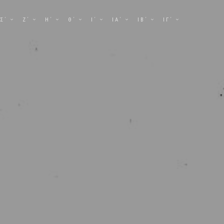
Σ΄
Ζ΄
Η΄
Θ΄
Ι΄
ΙΑ΄
ΙΒ΄
ΙΓ΄