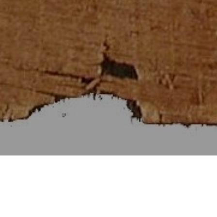
Στοιχεῖα Εὐκλείδου θ΄
[Βιβλίον IX]