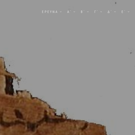
ΕΡΕΥΝΑ
Α΄
Β΄
Γ΄
Δ΄
Ε΄