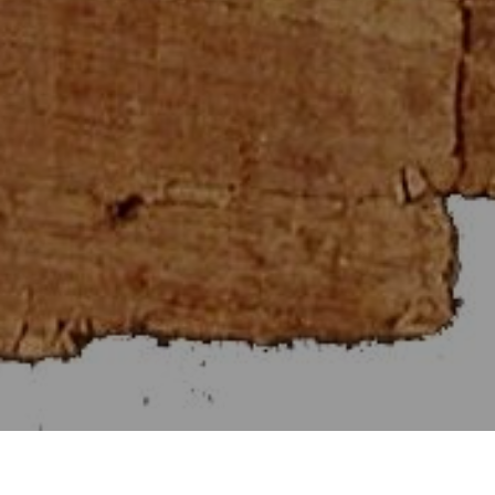
Στοιχεῖα Εὐκλείδου γ΄