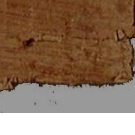
Στοιχεῖα Εὐκλείδου γ΄