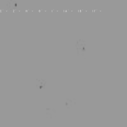
Σ΄
Ζ΄
Η΄
Θ΄
Ι΄
ΙΑ΄
ΙΒ΄
ΙΓ΄