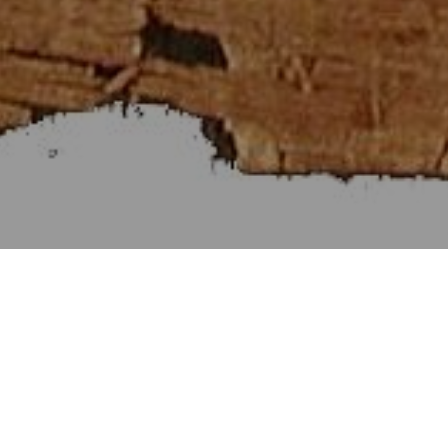
Στοιχεῖα Εὐκλείδου ι΄
[Βιβλίον X]
Αἰ Προτάσεις τῶν Στοιχείων ι΄.
Παράρτημα 27