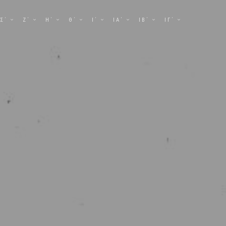
Σ΄
Ζ΄
Η΄
Θ΄
Ι΄
ΙΑ΄
ΙΒ΄
ΙΓ΄