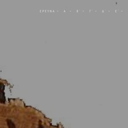
ΕΡΕΥΝΑ
Α΄
Β΄
Γ΄
Δ΄
Ε΄