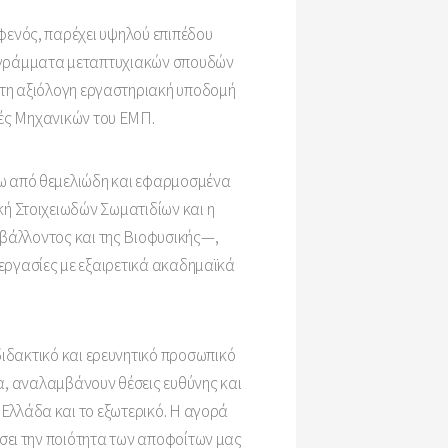
φενός, παρέχει υψηλού επιπέδου
ρογράμματα μεταπτυχιακών σπουδών
τητη αξιόλογη εργαστηριακή υποδομή
λές Μηχανικών του ΕΜΠ.
ρω από θεμελιώδη και εφαρμοσμένα
ή Στοιχειωδών Σωματιδίων και η
ιβάλλοντος και της Βιοφυσικής—,
εργασίες με εξαιρετικά ακαδημαϊκά
διδακτικό και ερευνητικό προσωπικό
α, αναλαμβάνουν θέσεις ευθύνης και
 Ελλάδα και το εξωτερικό. Η αγορά
ίσει την ποιότητα των αποφοίτων μας