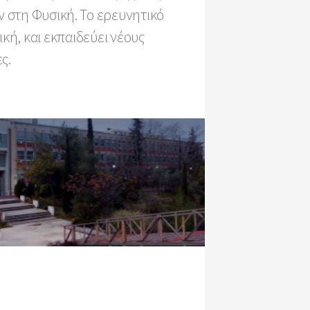
 στη Φυσική. Το ερευνητικό
ή, και εκπαιδεύει νέους
ς.