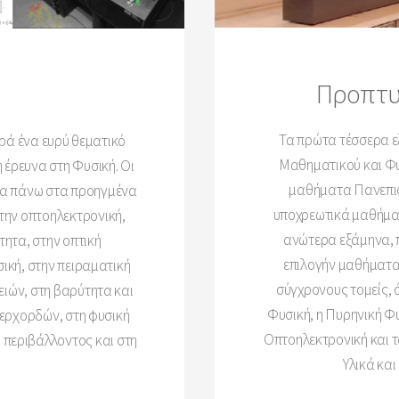
Προπτυ
Τα πρώτα τέσσερα ε
ρά ένα ευρύ θεματικό
Μαθηματικού και Φυ
έρευνα στη Φυσική. Οι
μαθήματα Πανεπισ
να πάνω στα προηγμένα
υποχρεωτικά μαθήμα
στην οπτοηλεκτρονική,
ανώτερα εξάμηνα, 
τητα, στην οπτική
επιλογήν μαθήματα
ική, στην πειραματική
σύγχρονους τομείς, 
ειών, στη βαρύτητα και
Φυσική, η Πυρηνική Φυ
περχορδών, στη φυσική
Οπτοηλεκτρονική και τ
 περιβάλλοντος και στη
Υλικά και