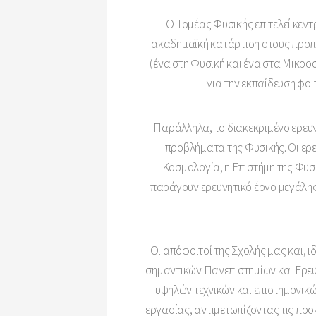
Ο Τομέας Φυσικής επιτελεί κεν
ακαδημαϊκή κατάρτιση στους προπ
(ένα στη Φυσική και ένα στα Μικρο
για την εκπαίδευση φο
Παράλληλα, το διακεκριμένο ερευ
προβλήματα της Φυσικής. Οι ερ
Κοσμολογία, η Επιστήμη της Φυσ
παράγουν ερευνητικό έργο μεγάλης
Οι απόφοιτοί της Σχολής μας και, 
σημαντικών Πανεπιστημίων και Ερευ
υψηλών τεχνικών και επιστημονικώ
εργασίας, αντιμετωπίζοντας τις προ