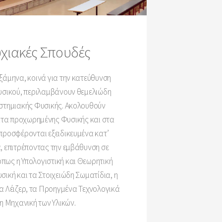
χιακές Σπουδές
ξάμηνα, κοινά για την κατεύθυνση
σικού, περιλαμβάνουν θεμελιώδη
τημιακής Φυσικής. Ακολουθούν
τα προχωρημένης Φυσικής και στα
προσφέρονται εξειδικευμένα κατ’
, επιτρέποντας την εμβάθυνση σε
όπως η Υπολογιστική και Θεωρητική
σική και τα Στοιχειώδη Σωματίδια, η
α Λέιζερ, τα Προηγμένα Τεχνολογικά
 η Μηχανική των Υλικών.