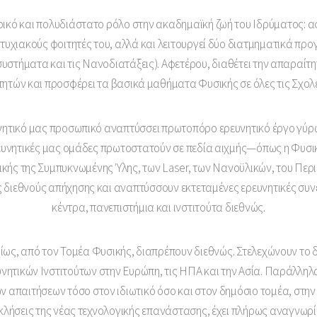
τρικό και πολυδιάστατο ρόλο στην ακαδημαϊκή ζωή του Ιδρύματος: α
τυχιακούς φοιτητές του, αλλά και λειτουργεί δύο διατμηματικά π
συστήματα και τις Νανοδιατάξεις). Αφετέρου, διαθέτει την απαραί
ιτητών και προσφέρει τα βασικά μαθήματα Φυσικής σε όλες τις Σχο
νητικό μας προσωπικό αναπτύσσει πρωτοπόρο ερευνητικό έργο γύ
ευνητικές μας ομάδες πρωτοστατούν σε πεδία αιχμής—όπως η Φυσικ
ικής της Συμπυκνωμένης Ύλης, των Laser, των Νανοϋλικών, του Περ
 διεθνούς απήχησης και αναπτύσσουν εκτεταμένες ερευνητικές συν
κέντρα, πανεπιστήμια και ινστιτούτα διεθνώς.
ιδίως, από τον Τομέα Φυσικής, διαπρέπουν διεθνώς. Στελεχώνουν το 
νητικών Ινστιτούτων στην Ευρώπη, τις ΗΠΑ και την Ασία. Παράλληλ
ν απαιτήσεων τόσο στον ιδιωτικό όσο και στον δημόσιο τομέα, στην
κλήσεις της νέας τεχνολογικής επανάστασης, έχει πλήρως αναγνωρ