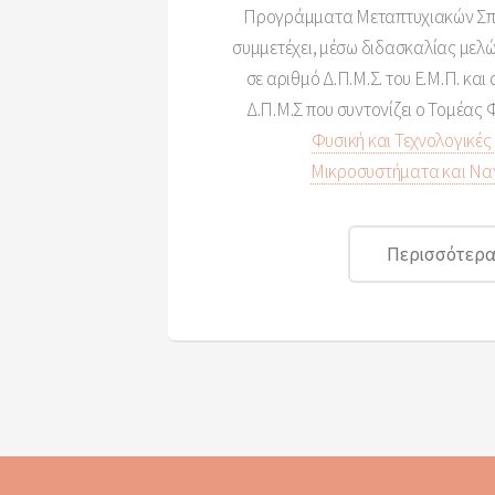
Προγράμματα Μεταπτυχιακών Σπου
συμμετέχει, μέσω διδασκαλίας μελών
σε αριθμό Δ.Π.Μ.Σ. του Ε.Μ.Π. και
Δ.Π.Μ.Σ που συντονίζει ο Τομέας Φ
Φυσική και Τεχνολογικέ
Μικροσυστήματα και Να
Περισσότερα.