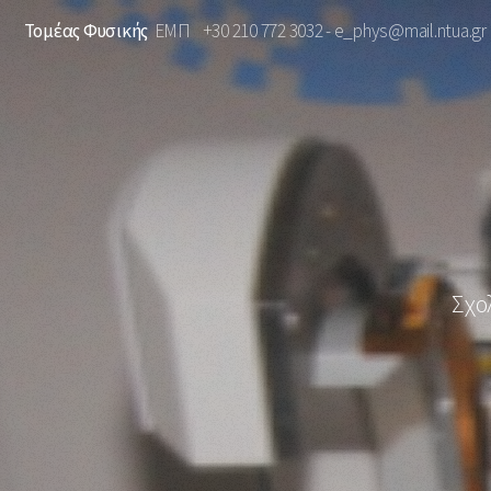
Τομέας Φυσικής
ΕΜΠ +30 210 772 3032 - e_phys@mail.ntua.gr
Σχο