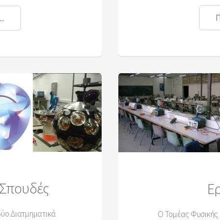
Π
..
 Σπουδές
Ε
δύο Διατμηματικά
O Τομέας Φυσικής 