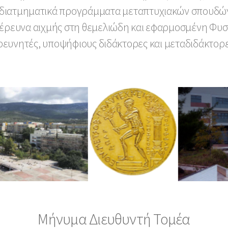
ό διατμηματικά προγράμματα μεταπτυχιακών σπουδών
έρευνα αιχμής στη θεμελιώδη και εφαρμοσμένη Φυσικ
ρευνητές, υποψήφιους διδάκτορες και μεταδιδάκτορε
Μήνυμα Διευθυντή Τομέα