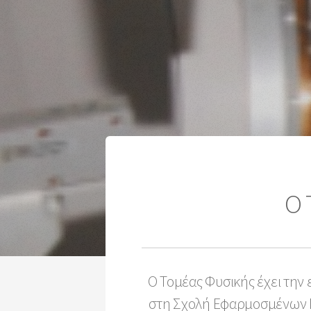
Ο 
Ο Τομέας Φυσικής έχει την
στη Σχολή Εφαρμοσμένων Μ