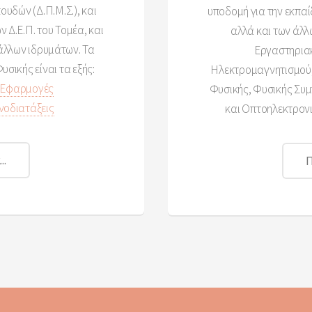
δών (Δ.Π.Μ.Σ.), και
υποδομή για την εκπαί
 Δ.Ε.Π. του Τομέα, και
αλλά και των άλλ
 άλλων ιδρυμάτων. Τα
Εργαστηρια
υσικής είναι τα εξής:
Ηλεκτρομαγνητισμού,
ς Εφαρμογές
Φυσικής, Φυσικής Συμ
νοδιατάξεις
και Οπτοηλεκτρονι
..
Π