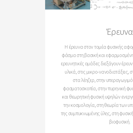
Έρευνα
Η έρευνα στον τομέα φυσικής αφο
φάσμα στη βασική και εφαρμοσμένη 
ερευνητικές ομάδες διεξάγουν έρευ
υλικά, στις μικρο-νανοδιατάξεις, 
στα λέηζερ, στην υπεραγωγιμό
φασματοσκοπία, στην πυρηνική φυσ
και θεωρητική φυσική υψηλών ενεργ
την κοσμολογία, στη θεωρία των υ
της συμπυκνωμένης ύλης, στη φυσική
βιοφυσική.