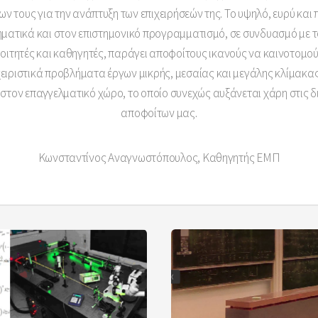
ν τους για την ανάπτυξη των επιχειρήσεών της. Το υψηλό, ευρύ και
ηματικά και στον επιστημονικό προγραμματισμό, σε συνδυασμό με 
φοιτητές και καθηγητές, παράγει αποφοίτους ικανούς να καινοτομούν
αχειριστικά προβλήματα έργων μικρής, μεσαίας και μεγάλης κλίμακας.
στον επαγγελματικό χώρο, το οποίο συνεχώς αυξάνεται χάρη στις δι
αποφοίτων μας.
Κωνσταντίνος Αναγνωστόπουλος, Καθηγητής ΕΜΠ