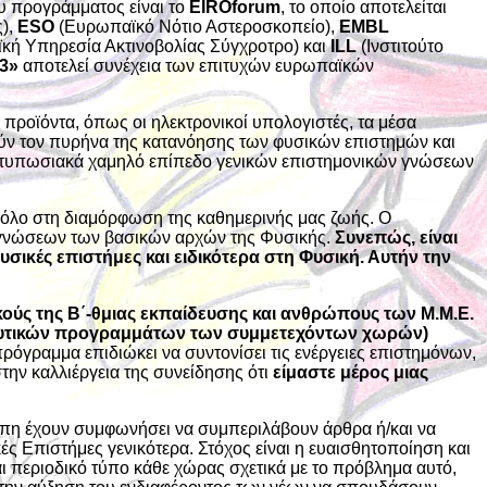
υ προγράμματος είναι το
EIROforum
, το οποίο αποτελείται
),
ESO
(Ευρωπαϊκό Νότιο Αστεροσκοπείο),
EMBL
ή Υπηρεσία Ακτινοβολίας Σύγχροτρο) και
ILL
(Ινστιτούτο
3»
αποτελεί συνέχεια των επιτυχών ευρωπαϊκών
προϊόντα, όπως οι ηλεκτρονικοί υπολογιστές, τα μέσα
λούν τον πυρήνα της κατανόησης των φυσικών επιστημών και
ντυπωσιακά χαμηλό επίπεδο γενικών επιστημονικών γνώσεων
ο ρόλο στη διαμόρφωση της καθημερινής μας ζωής. Ο
ο γνώσεων των βασικών αρχών της Φυσικής.
Συνεπώς, είναι
ικές επιστήμες και ειδικότερα στη Φυσική. Αυτήν την
ούς της Β΄-θμιας εκπαίδευσης και ανθρώπους των Μ.Μ.Ε.
ναλυτικών προγραμμάτων των συμμετεχόντων χωρών)
πρόγραμμα επιδιώκει να συντονίσει τις ενέργειες επιστημόνων,
ην καλλιέργεια της συνείδησης ότι
είμαστε μέρος μιας
πη έχουν συμφωνήσει να συμπεριλάβουν άρθρα ή/και να
ές Επιστήμες γενικότερα. Στόχος είναι η ευαισθητοποίηση και
 περιοδικό τύπο κάθε χώρας σχετικά με το πρόβλημα αυτό,