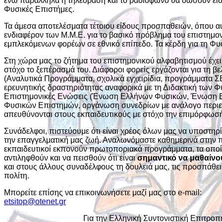
ενώ παράλληλα η τηλεόραση και το ραδιόφωνο θα δώσουν ειδ
Φυσικές Επιστήμες.
Τα άμεσα αποτελέσματα τέτοιου είδους προσπαθειών, όπου 
ενδιαφέρον των Μ.Μ.Ε. για το βασικό πρόβλημα του επιστημον
εμπλεκόμενων φορέων σε εθνικό επίπεδο. Τα κέρδη για τη Φυσ
Στη χώρα μας το ζήτημα του επιστημονικού αλφαβητισμού έχει 
στόχο το ξεπέρασμά του. Διάφοροι φορείς εργάζονται για τη 
(Αναλυτικά Προγράμματα, σχολικά εγχειρίδια, προγράμματα Σ
ερευνητικής δραστηριότητας αναφορικά με τη Διδακτική των 
Επιστημονικές Ενώσεις (Ένωση Ελλήνων Φυσικών, Ένωση Ελ
Φυσικών Επιστημών, οργάνωση συνεδρίων με ανάλογο περιεχόμ
απευθύνονται στους εκπαιδευτικούς με στόχο την επιμόρφωσ
Συνάδελφοι, πιστεύουμε ότι είναι χρέος όλων μας να υποστηρ
την επαγγελματική μας ζωή. Αναλωνόμαστε καθημερινά στην π
εκπαιδευτικοί εκπονούν πρωτοποριακά προγράμματα, τα οποία 
αντιληφθούν και να πεισθούν ότι είναι
σημαντικό να μαθαίνο
και στους άλλους συναδέλφους τη δουλειά μας, τις προσπάθει
πολίτη.
Μπορείτε επίσης να επικοινωνήσετε μαζί μας στο e-mail:
etsitop@otenet.gr
Για την Ελληνική Συντονιστική Επιτροπ