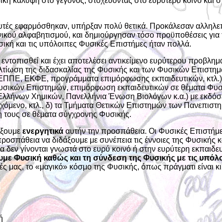
ική κάλυψη στο γεγονός, στοχεύοντας στο ευρύτερο κοινό και
αυτές εφαρμόσθηκαν, υπήρξαν πολύ θετικά. Προκάλεσαν αλληλ
ικού αλφαβητισμού, και δημιούργησαν τόσο προϋποθέσεις για τ
ική και τις υπόλοιπες Φυσικές Επιστήμες ήταν πολλά.
εντοπισθεί και έχει αποτελέσει αντικείμενο ευρύτερου προβλημ
βελτίωση της διδασκαλίας της Φυσικής και των Φυσικών Επιστημ
ΕΠΠΕ, ΕΚΦΕ, προγράμματα επιμόρφωσης εκπαιδευτικών, κτλ.), 
Φυσικών Επιστημών, επιμόρφωση εκπαιδευτικών σε θέματα Φυσικ
λήνων Χημικών, Πανελλήνια Ένωση Βιολόγων κ.α.) με εκδόσε
ενο, κτλ., δ) τα Τμήματα Θετικών Επιστημών των Πανεπιστημίω
ή τους σε θέματα σύγχρονης Φυσικής.
ίξουμε
ενεργητικά
αυτήν την προσπάθεια. Οι Φυσικές Επιστήμες
ροσπάθεια να διδάξουμε με συνέπεια τις έννοιες της Φυσικής
δεν γίνονται γνωστά στο ευρύ κοινό ή στην ευρύτερη εκπαιδευ
υμε Φυσική καθώς και τη σύνδεση της Φυσικής με τις υπόλ
ές μας, το «μαγικό» κόσμο της Φυσικής, όπως πράγματι είναι 
ή