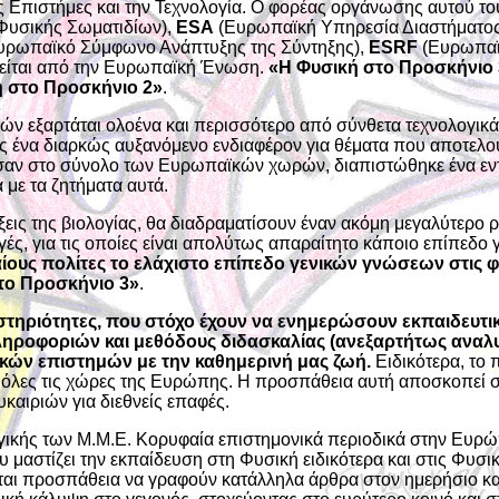
 Επιστήμες και την Τεχνολογία. Ο φορέας οργάνωσης αυτού το
Φυσικής Σωματιδίων),
ESA
(Ευρωπαϊκή Υπηρεσία Διαστήματος
υρωπαϊκό Σύμφωνο Ανάπτυξης της Σύντηξης),
ESRF
(Ευρωπαϊκ
τείται από την Ευρωπαϊκή Ένωση.
«Η Φυσική στο Προσκήνιο 
 στο Προσκήνιο 2»
.
ν εξαρτάται ολοένα και περισσότερο από σύνθετα τεχνολογικά 
νείς ένα διαρκώς αυξανόμενο ενδιαφέρον για θέματα που αποτε
ησαν στο σύνολο των Ευρωπαϊκών χωρών, διαπιστώθηκε ένα ε
με τα ζητήματα αυτά.
λίξεις της βιολογίας, θα διαδραματίσουν έναν ακόμη μεγαλύτερ
ές, για τις οποίες είναι απολύτως απαραίτητο κάποιο επίπεδ
υς πολίτες το ελάχιστο επίπεδο γενικών γνώσεων στις φυσ
το Προσκήνιο 3»
.
ηριότητες, που στόχο έχουν να ενημερώσουν εκπαιδευτικ
ς πληροφοριών και μεθόδους διδασκαλίας (ανεξαρτήτως α
ικών επιστημών με την καθημερινή μας ζωή.
Ειδικότερα, το 
όλες τις χώρες της Ευρώπης. Η προσπάθεια αυτή αποσκοπεί στ
υκαιριών για διεθνείς επαφές.
ικής των Μ.Μ.Ε. Κορυφαία επιστημονικά περιοδικά στην Ευρώ
 μαστίζει την εκπαίδευση στη Φυσική ειδικότερα και στις Φυσικ
αι προσπάθεια να γραφούν κατάλληλα άρθρα στον ημερήσιο και