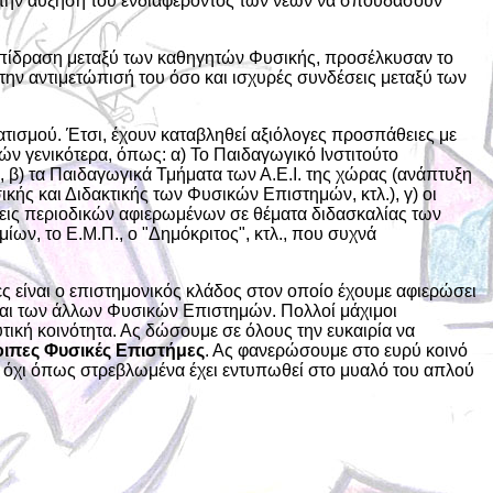
 στην αύξηση του ενδιαφέροντος των νέων να σπουδάσουν
επίδραση μεταξύ των καθηγητών Φυσικής, προσέλκυσαν το
ην αντιμετώπισή του όσο και ισχυρές συνδέσεις μεταξύ των
ατισμού. Έτσι, έχουν καταβληθεί αξιόλογες προσπάθειες με
ών γενικότερα, όπως: α) Το Παιδαγωγικό Ινστιτούτο
β) τα Παιδαγωγικά Τμήματα των Α.Ε.Ι. της χώρας (ανάπτυξη
ής και Διδακτικής των Φυσικών Επιστημών, κτλ.), γ) οι
ις περιοδικών αφιερωμένων σε θέματα διδασκαλίας των
ν, το Ε.Μ.Π., ο "Δημόκριτος", κτλ., που συχνά
 είναι ο επιστημονικός κλάδος στον οποίο έχουμε αφιερώσει
 και των άλλων Φυσικών Επιστημών. Πολλοί μάχιμοι
τική κοινότητα. Ας δώσουμε σε όλους την ευκαιρία να
οιπες Φυσικές Επιστήμες
. Ας φανερώσουμε στο ευρύ κοινό
κι όχι όπως στρεβλωμένα έχει εντυπωθεί στο μυαλό του απλού