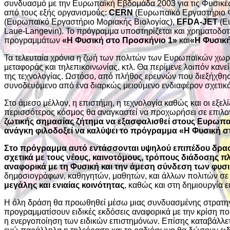
συνδυασμό με την Ευρωπαϊκή Εβδομάδα 2003 για τις Φυσικές
από τους εξής οργανισμούς:
CERN
(Ευρωπαϊκό Εργαστήριο 
(Ευρωπαϊκό Εργαστήριο Μοριακής Βιολογίας),
EFDA-JET
(Ε
Laue-Langevin). Το πρόγραμμα υποστηρίζεται και χρηματοδο
προγραμμάτων
«Η Φυσική στο Προσκήνιο 1»
και
«Η Φυσική
Τα τελευταία χρόνια η ζωή των πολιτών των Ευρωπαϊκών χωρώ
μεταφοράς και τηλεπικοινωνίας, κτλ. Θα περίμενε λοιπόν κα
της τεχνολογίας. Ωστόσο, από πλήθος ερευνών που διεξήχθ
συνοδευόμενο από ένα διαρκώς μειούμενο ενδιαφέρον σχετικά 
Στο άμεσο μέλλον, η επιστήμη, η τεχνολογία καθώς και οι εξε
περισσότερος κόσμος θα αναγκαστεί να προχωρήσει σε επιλογ
ζωτικής σημασίας ζήτημα να εξασφαλισθεί στους Ευρωπαίο
ανάγκη φιλοδοξεί να καλύψει το πρόγραμμα «Η Φυσική σ
Στο πρόγραμμα αυτό εντάσσονται υψηλού επιπέδου δραστ
σχετικά με τους νέους, καινοτόμους, τρόπους διάδοση
αναφορικά με τη Φυσική και την άμεση σύνδεση των φυσ
δημοσιογράφων, καθηγητών, μαθητών, και άλλων πολιτών σε 
μεγάλης και ενιαίας κοινότητας
, καθώς και στη δημιουργία ε
Η όλη δράση θα προωθηθεί μέσω μιας συνδυασμένης στρατηγ
προγραμματίσουν ειδικές εκδόσεις αναφορικά με την κρίση που
η ενεργοποίηση των ειδικών επιστημόνων. Επίσης καταβάλλετ