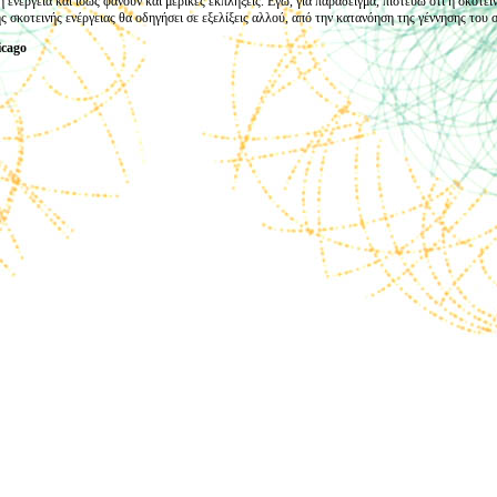
 ενέργεια και ίσως φανούν και μερικές εκπλήξεις. Εγώ, για παράδειγμα, πιστεύω ότι η σκοτειν
ης σκοτεινής ενέργειας θα οδηγήσει σε εξελίξεις αλλού, από την κατανόηση της γέννησης του
icago