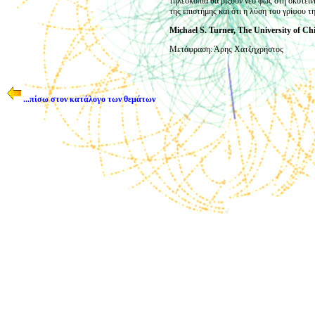
τηλεσκόπια θα ρίξουν νέο φως στη σκοτεινή
της επιστήμης και ότι η λύση του γρίφου τ
Michael S. Turner, The University of Ch
Μετάφραση: Άρης Χατζηχρήστος
...πίσω στον κατάλογο των θεμάτων