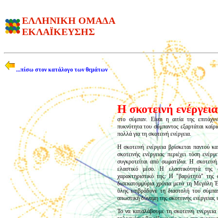
ΕΛΛΗΝΙΚΗ ΟΜΑΔΑ
ΕΚΛΑΪΚΕΥΣΗΣ
...πίσω στον κατάλογο των θεμάτων
Η σκοτεινή ενέργεια
στο σύμπαν. Είναι η αιτία της επιτάχ
πυκνότητα του σύμπαντος εξαρτάται καίρι
πολλά για τη σκοτεινή ενέργεια.
Η σκοτεινή ενέργεια βρίσκεται παντού και
σκοτεινής ενέργειας περιέχει τόση ενέργ
συγκροτείται από σωματίδια. Η σκοτεινή 
ελαστικό μέσο. Η ελαστικότητά της ο
χαρακτηριστικό της: Η "βαρύτητά" της 
δισεκατομμύρια χρόνια μετά τη Μεγάλη Έ
ύλης επιβράδυνε τη διαστολή του σύμπαν
απωστική δύναμη της σκοτεινής ενέργειας 
Το να καταλάβουμε τη σκοτεινή ενέργεια 