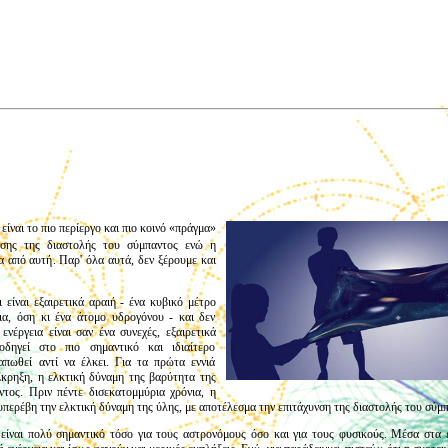
είναι το πιο περίεργο και πιο κοινό «πράγμα»
υνσης της διαστολής του σύμπαντος ενώ η
α από αυτή. Παρ' όλα αυτά, δεν ξέρουμε και
 είναι εξαιρετικά αραιή - ένα κυβικό μέτρο
εια, όση κι ένα άτομο υδρογόνου - και δεν
ενέργεια είναι σαν ένα συνεχές, εξαιρετικά
δηγεί στο πιο σημαντικό και ιδιαίτερο
απωθεί αντί να έλκει. Για τα πρώτα εννιά
κρηξη, η ελκτική δύναμη της βαρύτητα της
τος. Πριν πέντε δισεκατομμύρια χρόνια, η
υπερέβη την ελκτική δύναμη της ύλης, με αποτέλεσμα την επιτάχυνση της διαστολής του σύμπ
είναι πολύ σημαντικό τόσο για τους αστρονόμους όσο και για τους φυσικούς. Μέσα στα ε